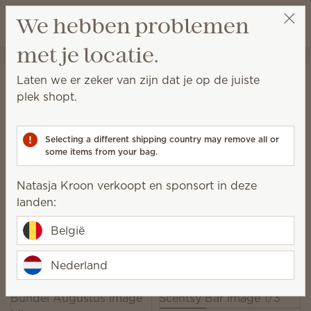
Winkeltas bek
We hebben problemen
Verlanglijst
met je locatie.
Natasja Kroon
Selecteer een party
Startpagina
Collecties
Bring Back My Bar
Laten we er zeker van zijn dat je op de juiste
Bring Back My Bar | Scentsy
plek shopt.
Wax Bars
Selecting a different shipping country may remove all or
Tijdloze Scentsy Bars zijn voor beperkte tijd terug.
some items from your bag.
Shop deze geliefde geuren, zolang de voorraad
strekt.
Natasja Kroon verkoopt en sponsort in deze
landen:
16 Resultaten
Relevantie
Filter
België
Kies 6 Scentsy waxbars, bespaar 10%
Exclusief gelicentieerde en gebundelde producten.
Nederland