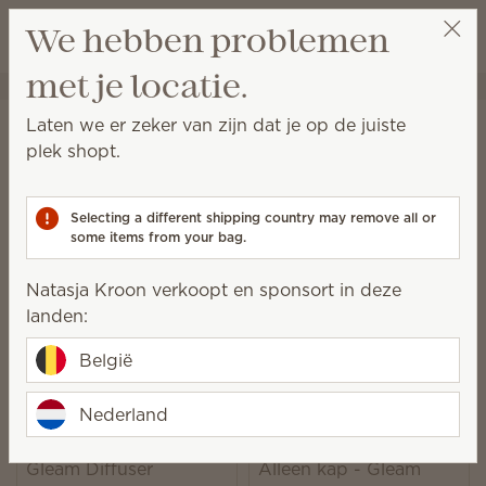
Winkeltas bek
We hebben problemen
Verlanglijst
met je locatie.
Natasja Kroon
Selecteer een party
Startpagina
Diffusers en Oliën
Diffusers
Laten we er zeker van zijn dat je op de juiste
Diffusers
plek shopt.
Geniet van onmiddellijke, volledig natuurlijke geuren,
compleet met instelbare kleur-, licht- en geursterkte.
Selecting a different shipping country may remove all or
some items from your bag.
11 Resultaten
Relevantie
Filter
Natasja Kroon verkoopt en sponsort in deze
Kies 1 Scentsy Diffuser + 6 Scentsy Oliën, bespaar
landen:
10%
Exclusief gelicentieerde en gebundelde producten.
België
Nederland
Gleam Diffuser
Alleen kap - Gleam