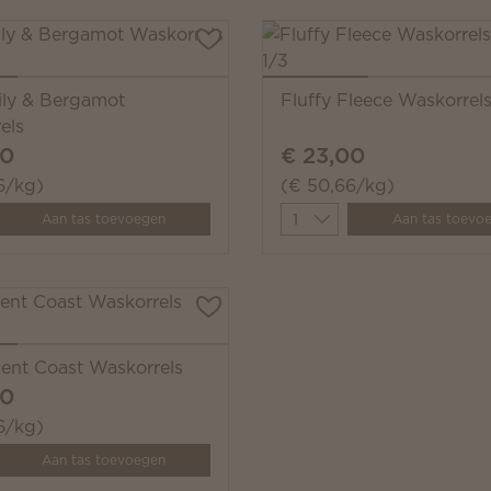
ily & Bergamot
Fluffy Fleece Waskorrel
els
00
€ 23,00
6/kg)
(€ 50,66/kg)
y
Quantity
Aan tas toevoegen
Aan tas toevo
cent Coast Waskorrels
00
6/kg)
y
Aan tas toevoegen