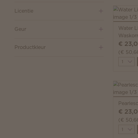
Licentie
Water L
Geur
Waskorr
€ 23,
Productkleur
(€ 50,6
Quantit
Pearles
€ 23,
(€ 50,6
Quantit