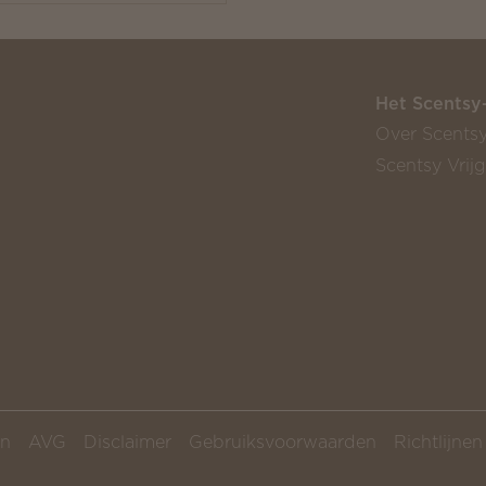
Het Scentsy
Over Scents
Scentsy Vrij
en
AVG
Disclaimer
Gebruiksvoorwaarden
Richtlijne