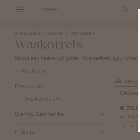
Startpagina
Wassen
Waskorrels
Waskorrels
Strooi een kleine (of grote) hoeveelheid geurkrist
7 Resultaten
Producttype
Clothes
Waskorrels
(
7
)
€ 23,
Scentsy Geurfamilie
(€ 50,6
Quantit
Collectie