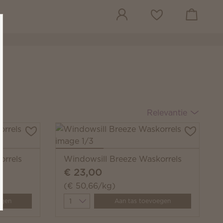
Winkeltas beki
Verlanglijst
Relevantie
orrels
Windowsill Breeze Waskorrels
€ 23,00
(€ 50,66/kg)
Quantity
egen
Aan tas toevoegen