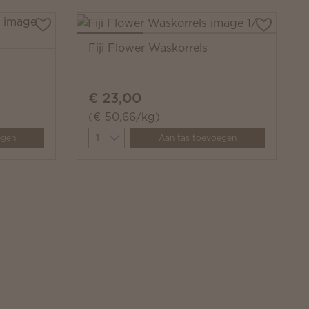
Fiji Flower Waskorrels
s
€ 23,00
(€ 50,66/kg)
Quantity
egen
Aan tas toevoegen