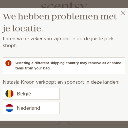
We hebben problemen met
Natasja Kroon
Selecteer een party
je locatie.
Laten we er zeker van zijn dat je op de juiste plek
shopt.
allen in je wasmachine voor een onmiskenbare geurboost.
Selecting a different shipping country may remove all or some
items from your bag.
Natasja Kroon verkoopt en sponsort in deze landen:
line Waskorrels
Magnolia Shimmer Wask
België
00
€ 23,00
6/kg)
(€ 50,66/kg)
Nederland
y
Quantity
Aan tas toevoegen
Aan tas toevo