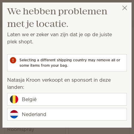
Winkeltas bek
We hebben problemen
Verlanglijst
met je locatie.
Natasja Kroon
Selecteer een party
Startpagina
Stekkervrij
Roomspray
Laten we er zeker van zijn dat je op de juiste
Roomspray
plek shopt.
Zorg voor de juiste sfeer met een vleugje geur, waar
en wanneer het nodig is.
Selecting a different shipping country may remove all or
some items from your bag.
23 Resultaten
Relevantie
Filter
Natasja Kroon verkoopt en sponsort in deze
Kies 6 stuks, bespaar 10%
landen:
Exclusief gelicentieerde en gebundelde producten.
België
Nederland
Provence Lavender
Luna Roomspray
Roomspray