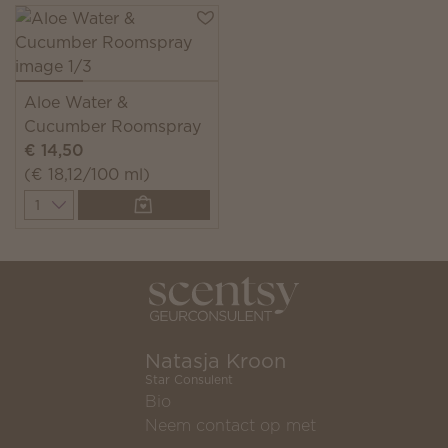
Aloe Water &
Cucumber Roomspray
€ 14,50
(€ 18,12/100 ml)
Quantity
Natasja Kroon
Star Consulent
Bio
Neem contact op met