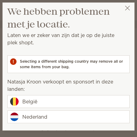
Winkeltas bek
We hebben problemen
Verlanglijst
met je locatie.
Natasja Kroon
Selecteer een party
Laten we er zeker van zijn dat je op de juiste
Heart of Hope Warmer
plek shopt.
Selecting a different shipping country may remove all or
some items from your bag.
Natasja Kroon verkoopt en sponsort in deze
landen:
België
Nederland
Packaging may vary as we make updates.