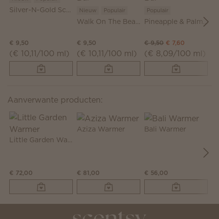
Silver-N-Gold Scentsy Bar
Nieuw
Populair
Populair
Walk On The Beach Scentsy Bar
Pineapple & Palm Scentsy Bar
€ 9,50
€ 9,50
€ 9,50
€ 7,60
€ 
(€ 10,11/100 ml)
(€ 10,11/100 ml)
(€ 8,09/100 ml)
(
Aanverwante producten:
Aziza Warmer
Bali Warmer
Little Garden Warmer
€ 72,00
€ 81,00
€ 56,00
€ 